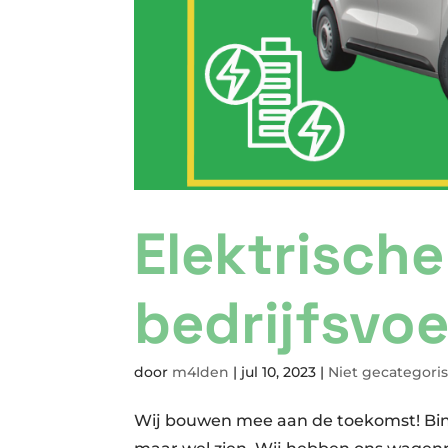
Elektrische
bedrijfsvoe
door
m4Iden
|
jul 10, 2023
|
Niet gecategori
Wij bouwen mee aan de toekomst! Binn