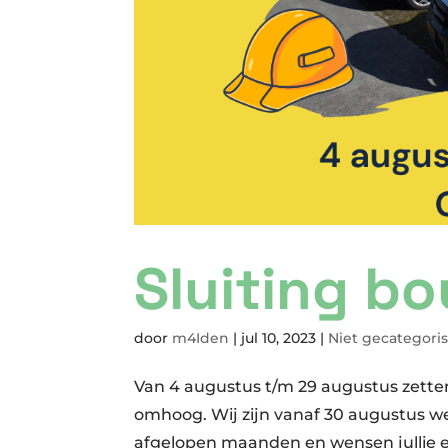
Sluiting b
door
m4Iden
|
jul 10, 2023
|
Niet gecategori
Van 4 augustus t/m 29 augustus zette
omhoog. Wij zijn vanaf 30 augustus w
afgelopen maanden en wensen jullie ee